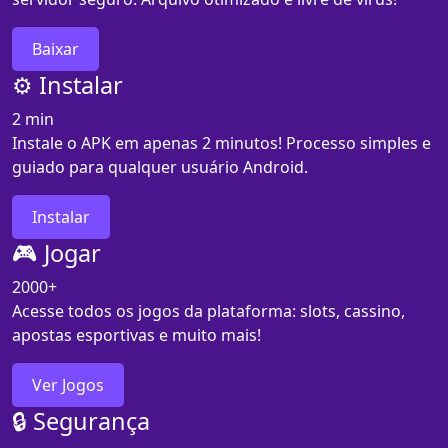
Baixar
⚙️ Instalar
2 min
Instale o APK em apenas 2 minutos! Processo simples e
guiado para qualquer usuário Android.
Instalar
🎮 Jogar
2000+
Acesse todos os jogos da plataforma: slots, cassino,
apostas esportivas e muito mais!
Ver Jogos
🔒 Segurança