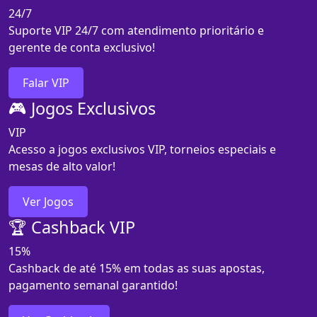
24/7
Suporte VIP 24/7 com atendimento prioritário e
gerente de conta exclusivo!
Falar VIP
🎮 Jogos Exclusivos
VIP
Acesso a jogos exclusivos VIP, torneios especiais e
mesas de alto valor!
Ver Jogos
🏆 Cashback VIP
15%
Cashback de até 15% em todas as suas apostas,
pagamento semanal garantido!