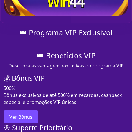
👑 Programa VIP Exclusivo!
👑 Benefícios VIP
Descubra as vantagens exclusivas do programa VIP
💰 Bônus VIP
500%
Bônus exclusivos de até 500% em recargas, cashback
especial e promoções VIP únicas!
Ver Bônus
🎯 Suporte Prioritário