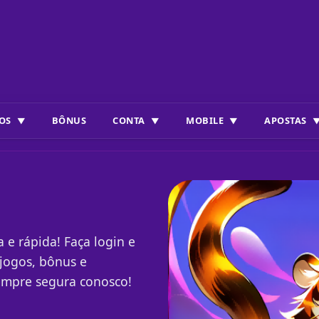
OS
BÔNUS
CONTA
MOBILE
APOSTAS
 e rápida! Faça login e
jogos, bônus e
sempre segura conosco!