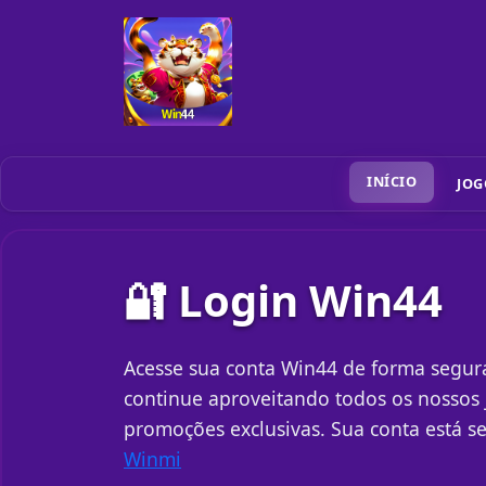
INÍCIO
JOG
🔐 Login Win44
Acesse sua conta Win44 de forma segura
continue aproveitando todos os nossos 
promoções exclusivas. Sua conta está 
Winmi