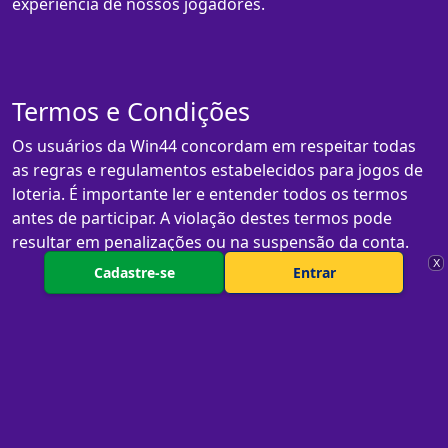
experiência de nossos jogadores.
Termos e Condições
Os usuários da Win44 concordam em respeitar todas
as regras e regulamentos estabelecidos para jogos de
loteria. É importante ler e entender todos os termos
antes de participar. A violação destes termos pode
resultar em penalizações ou na suspensão da conta.
X
Cadastre-se
Entrar