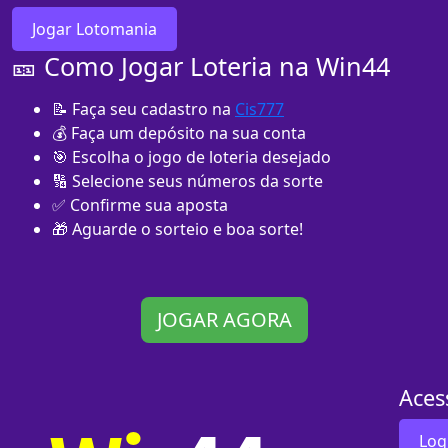
Jogar Lotomania
🎫 Como Jogar Loteria na Win44
📝 Faça seu cadastro na
Cis777
💰 Faça um depósito na sua conta
🎯 Escolha o jogo de loteria desejado
🔢 Selecione seus números da sorte
✅ Confirme sua aposta
🎁 Aguarde o sorteio e boa sorte!
JOGAR AGORA
Aces
Log